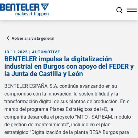
a11y.jump_to_main_content
a11y.jump_to_footer
a11y.jump_nav_end
a11y.jump_nav_start
Volver a la vista general
13.11.2025 | AUTOMOTIVE
BENTELER impulsa la digitalización
industrial en Burgos con apoyo del FEDER y
la Junta de Castilla y León
BENTELER ESPAÑA, S.A. continúa avanzando en su
compromiso con la innovación, la sostenibilidad y la
transformación digital de sus plantas de producción. En el
marco del programa Planes Estratégicos de I+D, la
compañía desarrolla el proyecto “MTO - SAP EAM, módulo
de gestión de mantenimiento”, incluido en el plan
estratégico “Digitalización de la planta BESA Burgos para