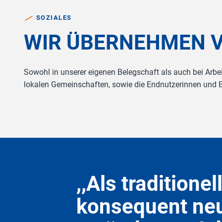
SOZIALES
W
I
R
Ü
B
E
R
N
E
H
M
E
N
Sowohl in unserer eigenen Belegschaft als auch bei Arbe
lokalen Gemeinschaften, sowie die Endnutzerinnen und 
,,Als tradition
konsequent neu