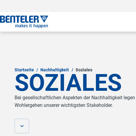
Zum Hauptinhalt springen
Zum Footer springen
Zum Ende der Navigation springen
Zum Beginn der Navigation springen
Startseite
/
Nachhaltigkeit
/
Soziales
SOZIALES
Bei gesellschaftlichen Aspekten der Nachhaltigkeit legen
Wohlergehen unserer wichtigsten Stakeholder.