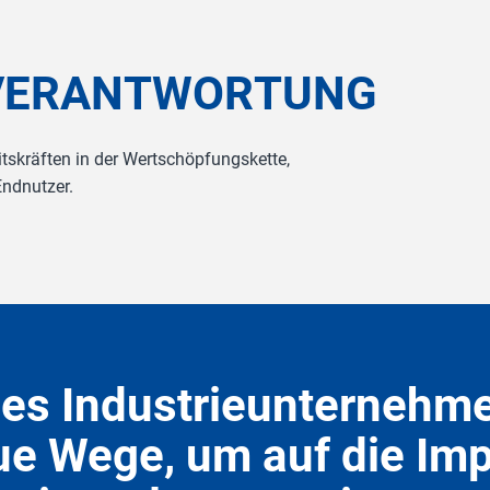
V
E
R
A
N
T
W
O
R
T
U
N
G
itskräften in der Wertschöpfungskette,
Endnutzer.
elles Industrieunternehm
e Wege, um auf die Imp