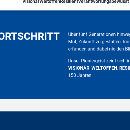
Visionär
Weltoffen
Resilient
Verantwortungsbewusst
FORTSCHRITT
Über fünf Generationen hinw
Mut, Zukunft zu gestalten. I
erfunden und dabei nie den Bl
Unser Pioniergeist zeigt sich 
VISIONÄR
,
WELTOFFEN
,
RESI
150 Jahren.