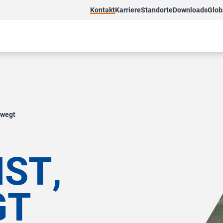
Kontakt
Karriere
Standorte
Downloads
Glob
ewegt
I
S
T
,
G
T