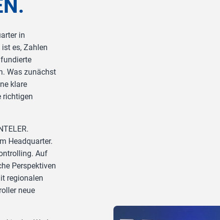
N.
arter in
ist es, Zahlen
fundierte
n. Was zunächst
ine klare
 richtigen
ENTELER.
 im Headquarter.
ontrolling. Auf
che Perspektiven
it regionalen
roller neue