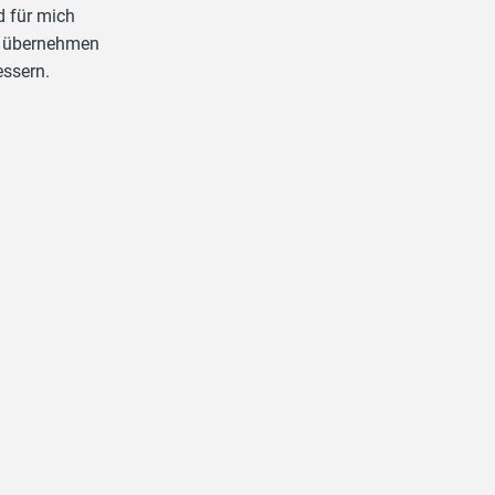
d für mich
u übernehmen
essern.