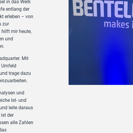
sel in das Werk
fe entlang der
t erleben – von
s zur
ilft mir heute,
en und
en.
adquarter. Mit
 Umfeld
 und trage dazu
einzuarbeiten.
Analysen und
iche Ist- und
nd leite daraus
ist der
ssen alle Zahlen
das