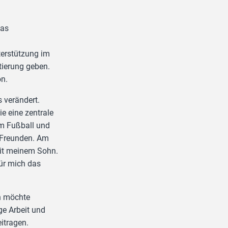
das
erstützung im
tierung geben.
on.
 verändert.
e eine zentrale
lem Fußball und
 Freunden. Am
 mit meinem Sohn.
für mich das
ch möchte
ge Arbeit und
itragen.