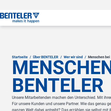
Zum Hauptinhalt springen
Zum Footer springen
Zum Ende der Navigation springen
Zum Beginn der Navigation springen
Startseite
/
Über BENTELER
/
Wer wir sind
/
Menschen bei
MENSCHEN
BENTELER
Unsere Mitarbeitenden machen den Unterschied. Mit ihre
Für unsere Kunden und unsere Partner. Wie das genau ge
ganzen Welt dabei antreibt? Das erzählen sie selbst mit 