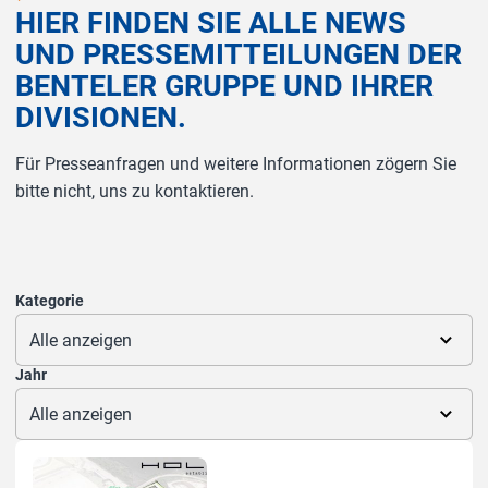
H
I
E
R
F
I
N
D
E
N
S
I
E
A
L
L
E
N
E
W
S
U
N
D
P
R
E
S
S
E
M
I
T
T
E
I
L
U
N
G
E
N
D
E
R
B
E
N
T
E
L
E
R
G
R
U
P
P
E
U
N
D
I
H
R
E
R
D
I
V
I
S
I
O
N
E
N
.
Für Presseanfragen und weitere Informationen zögern Sie
bitte nicht, uns zu kontaktieren.
Kategorie
Jahr