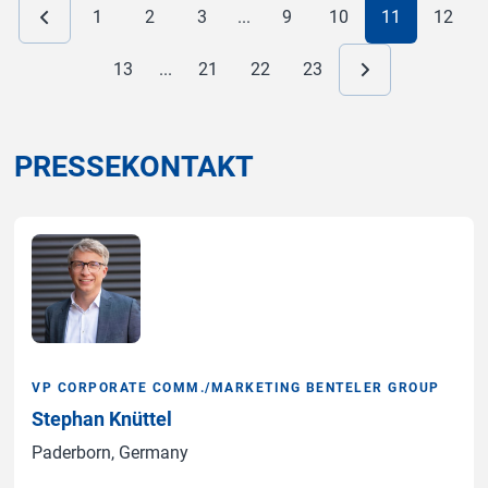
1
2
3
...
9
10
11
12
13
...
21
22
23
PRESSEKONTAKT
VP CORPORATE COMM./MARKETING BENTELER GROUP
Stephan Knüttel
Paderborn, Germany