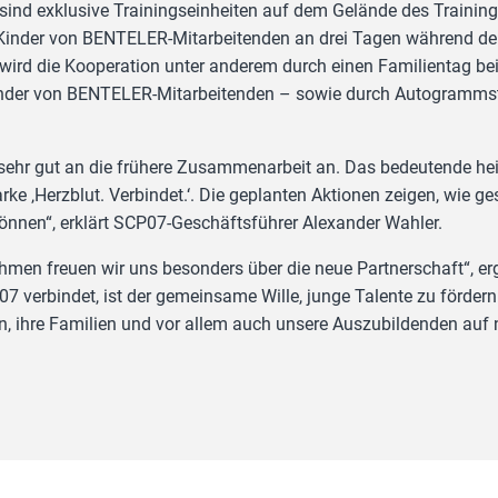
sind exklusive Trainingseinheiten auf dem Gelände des Traini
inder von BENTELER-Mitarbeitenden an drei Tagen während 
wird die Kooperation unter anderem durch einen Familientag be
Kinder von BENTELER-Mitarbeitenden – sowie durch Autogramms
sehr gut an die frühere Zusammenarbeit an. Das bedeutende h
ke ‚Herzblut. Verbindet.‘. Die geplanten Aktionen zeigen, wie g
nen“, erklärt SCP07-Geschäftsführer Alexander Wahler.
ehmen freuen wir uns besonders über die neue Partnerschaft“, e
 verbindet, ist der gemeinsame Wille, junge Talente zu fördern 
n, ihre Familien und vor allem auch unsere Auszubildenden auf 