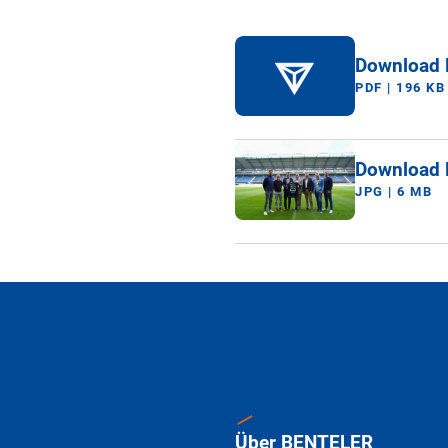
Download 
PDF | 196 KB
Download 
JPG | 6 MB
Über BENTELER