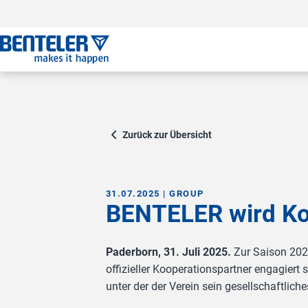
Zum Hauptinhalt springen
Zum Footer springen
Zum Ende der Navigation springen
Zum Beginn der Navigation springen
Zurück zur Übersicht
31.07.2025 | GROUP
BENTELER wird Ko
Paderborn, 31. Juli 2025.
Zur Saison 202
offizieller Kooperationspartner engagier
unter der der Verein sein gesellschaftli