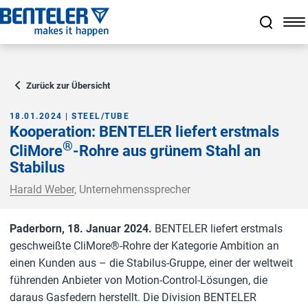
Zum Hauptinhalt springen
Zum Footer springen
Zum Ende der Navigation springen
Zum Beginn der Navigation springen
Zurück zur Übersicht
18.01.2024 | STEEL/TUBE
Kooperation: BENTELER liefert erstmals
®
CliMore
-Rohre aus grünem Stahl an
Stabilus
Harald Weber
, Unternehmenssprecher
Paderborn, 18. Januar 2024.
BENTELER liefert erstmals
geschweißte CliMore®-Rohre der Kategorie Ambition an
einen Kunden aus – die Stabilus-Gruppe, einer der weltweit
führenden Anbieter von Motion-Control-Lösungen, die
daraus Gasfedern herstellt.
Die Division BENTELER